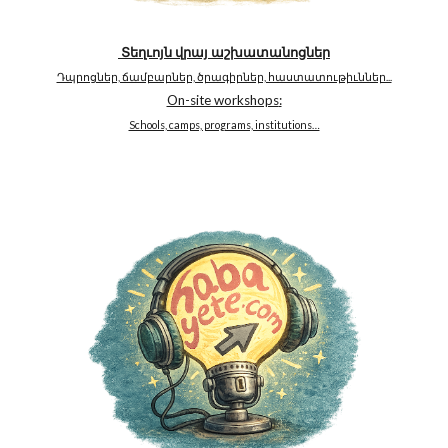
Տեղւոյն վրայ աշխատանոցներ
Դպրոցներ, ճամբարներ, ծրագիրներ, հաստատութիւններ...
On-site workshops
:
Schools, camps, programs, institutions…