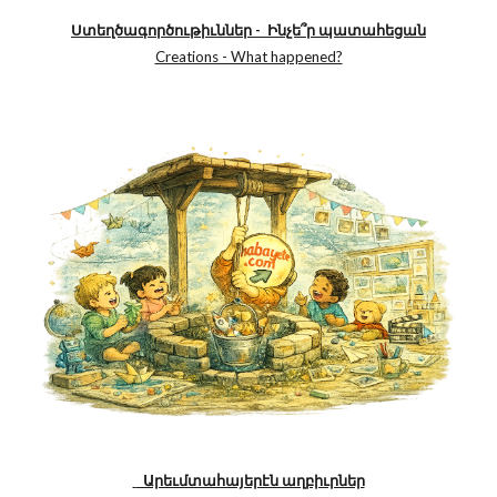
Ստեղծագործութիւններ - Ինչե՞ր պատահեցան
Creations - What happened?
Արեւմտահայերէն աղբիւրներ